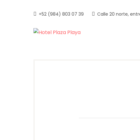
Skip
to
+52 (984) 803 07 39
Calle 20 norte, ent
content
HOTEL P