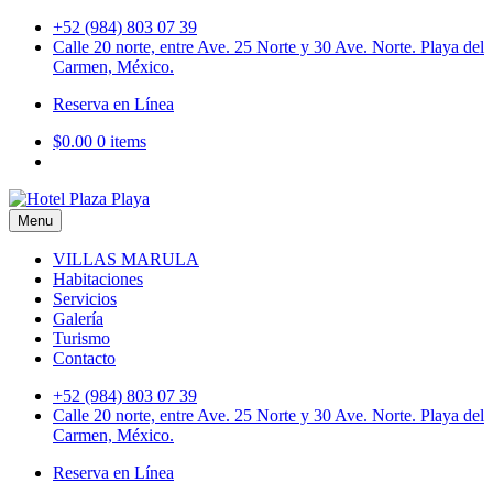
Skip
+52 (984) 803 07 39
to
Calle 20 norte, entre Ave. 25 Norte y 30 Ave. Norte. Playa del
content
Carmen, México.
Reserva en Línea
$0.00
0 items
Menu
Hotel Plaza Playa
VILLAS MARULA
Habitaciones
Servicios
Galería
Turismo
Contacto
+52 (984) 803 07 39
Calle 20 norte, entre Ave. 25 Norte y 30 Ave. Norte. Playa del
Carmen, México.
Reserva en Línea