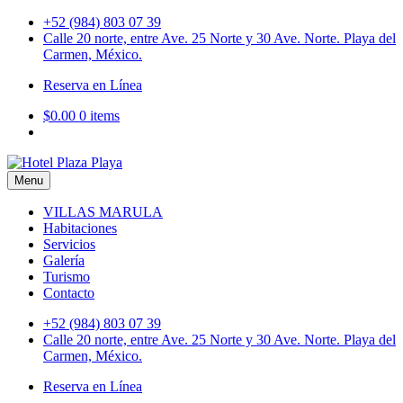
Skip
+52 (984) 803 07 39
to
Calle 20 norte, entre Ave. 25 Norte y 30 Ave. Norte. Playa del
content
Carmen, México.
Reserva en Línea
$0.00
0 items
Menu
Hotel Plaza Playa
VILLAS MARULA
Habitaciones
Servicios
Galería
Turismo
Contacto
+52 (984) 803 07 39
Calle 20 norte, entre Ave. 25 Norte y 30 Ave. Norte. Playa del
Carmen, México.
Reserva en Línea