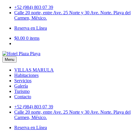
Skip
+52 (984) 803 07 39
to
Calle 20 norte, entre Ave. 25 Norte y 30 Ave. Norte. Playa del
content
Carmen, México.
Reserva en Línea
$0.00
0 items
Menu
Hotel Plaza Playa
VILLAS MARULA
Habitaciones
Servicios
Galería
Turismo
Contacto
+52 (984) 803 07 39
Calle 20 norte, entre Ave. 25 Norte y 30 Ave. Norte. Playa del
Carmen, México.
Reserva en Línea