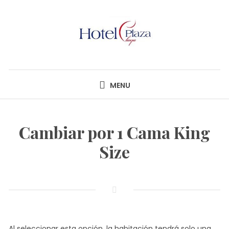
Skip
to
content
HOTEL PLAZA PLAYA
MENU
Cambiar por 1 Cama King
Size
Al seleccionar esta opción, la habitación tendrá solo una