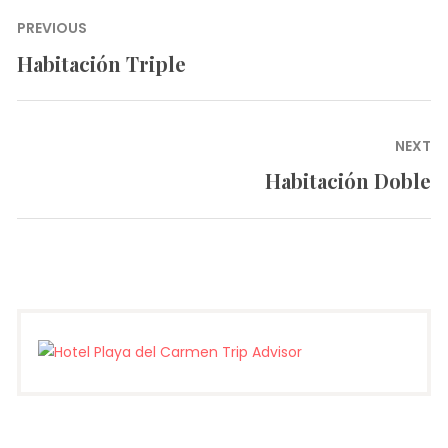
Navegación
PREVIOUS
de
Habitación Triple
Previous
entradas
post:
NEXT
Habitación Doble
Next
post: